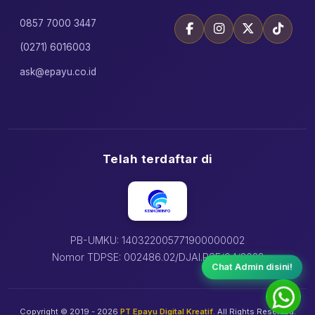
0857 7000 3447
(0271) 6016003
ask@epayu.co.id
Telah terdaftar di
PB-UMKU: 140322005771900000002
Nomor TDPSE: 002486.02/DJAI.PSE/04/2022
Chat Admin disini!
Copyright © 2019 - 2026
PT Epayu Digital Kreatif
. All Rights Reserved.