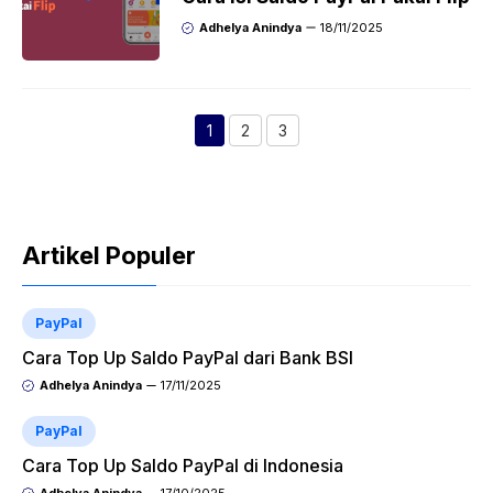
Adhelya Anindya
18/11/2025
1
2
3
Halaman
Halaman
Halaman
Artikel Populer
PayPal
Cara Top Up Saldo PayPal dari Bank BSI
Adhelya Anindya
17/11/2025
PayPal
Cara Top Up Saldo PayPal di Indonesia