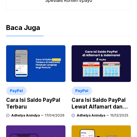
Spesialis Konten Epayu
Baca Juga
PayPal
PayPal
Cara Isi Saldo PayPal
Cara Isi Saldo PayPal
Terbaru
Lewat Alfamart dan
Indomaret
Adhelya Anindya
17/04/2026
Adhelya Anindya
15/12/2025