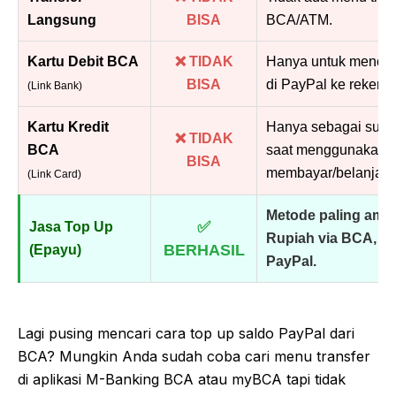
Langsung
BISA
BCA/ATM.
Kartu Debit BCA
❌ TIDAK
Hanya untuk mencair
BISA
di PayPal ke rekeni
(Link Bank)
Kartu Kredit
Hanya sebagai sum
❌ TIDAK
BCA
saat menggunakan P
BISA
membayar/belanja.
(Link Card)
Metode paling aman
✅
Jasa Top Up
Rupiah via BCA, m
BERHASIL
(Epayu)
PayPal.
Lagi pusing mencari cara top up saldo PayPal dari
BCA? Mungkin Anda sudah coba cari menu transfer
di aplikasi M-Banking BCA atau myBCA tapi tidak