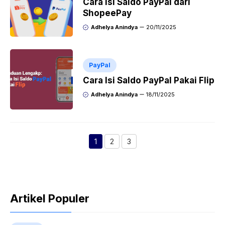
Cara Isi Saldo PayPal dari
ShopeePay
Adhelya Anindya
20/11/2025
PayPal
Cara Isi Saldo PayPal Pakai Flip
Adhelya Anindya
18/11/2025
1
2
3
Halaman
Halaman
Halaman
Artikel Populer