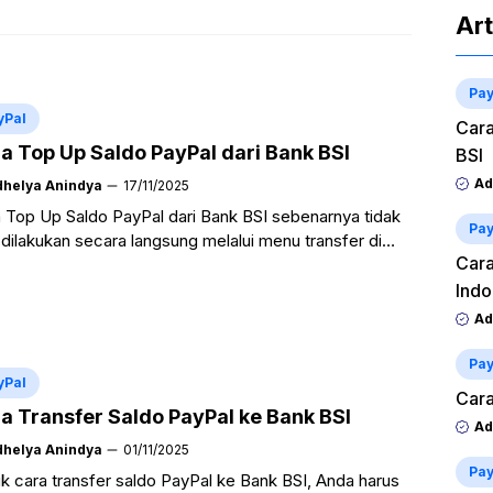
Art
Pay
yPal
Cara
a Top Up Saldo PayPal dari Bank BSI
BSI
Ad
dhelya Anindya
17/11/2025
 Top Up Saldo PayPal dari Bank BSI sebenarnya tidak
Pay
 dilakukan secara langsung melalui menu transfer di
Cara
kasi BSI Mobile, Netbanking, maupun mesin ATM. ...
a Selengkapnya
Indo
Ad
Pay
yPal
Cara
a Transfer Saldo PayPal ke Bank BSI
Ad
dhelya Anindya
01/11/2025
Pay
k cara transfer saldo PayPal ke Bank BSI, Anda harus