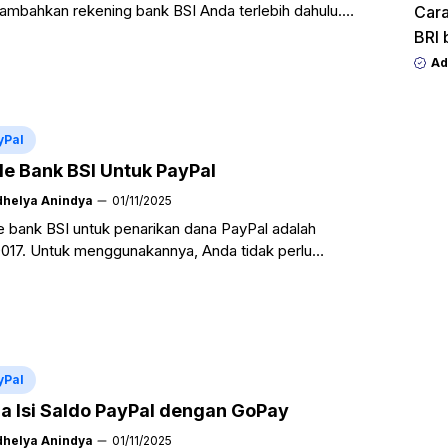
mbahkan rekening bank BSI Anda terlebih dahulu.
Cara
ikan Anda menggunakan nama bank “PT. Bank Syariah
BRI 
aca Selengkapnya
Ad
yPal
e Bank BSI Untuk PayPal
dhelya Anindya
01/11/2025
 bank BSI untuk penarikan dana PayPal adalah
017. Untuk menggunakannya, Anda tidak perlu
etik kode secara manual. Cukup ketik dan pilih nama
 “PT ...
Baca Selengkapnya
yPal
a Isi Saldo PayPal dengan GoPay
dhelya Anindya
01/11/2025