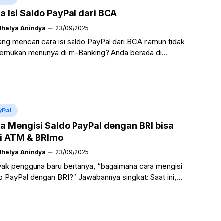
a Isi Saldo PayPal dari BCA
dhelya Anindya
23/09/2025
ng mencari cara isi saldo PayPal dari BCA namun tidak
emukan menunya di m-Banking? Anda berada di
at yang tepat. Sebelum membahas teknisnya, berikut
ah ...
Baca Selengkapnya
yPal
a Mengisi Saldo PayPal dengan BRI bisa
i ATM & BRImo
dhelya Anindya
23/09/2025
ak pengguna baru bertanya, “bagaimana cara mengisi
o PayPal dengan BRI?” Jawabannya singkat: Saat ini,
 tidak bisa mengisi saldo PayPal secara langsung
lui transfer ...
Baca Selengkapnya