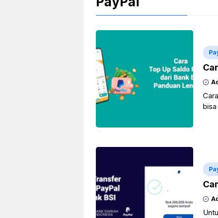
PayPal
Pa
Car
A
Cara
bisa
apli
Bac
Pa
Car
A
Untu