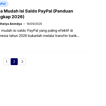
yPal
a Mudah Isi Saldo PayPal (Panduan
gkap 2026)
dhelya Anindya
19/09/2025
 mudah isi saldo PayPal yang paling efektif di
nesia tahun 2026 bukanlah melalui transfer bank
sung (karena fitur Add Funds belum didukung bank
), ...
Baca Selengkapnya
1
2
3
Halaman
Halaman
Halaman