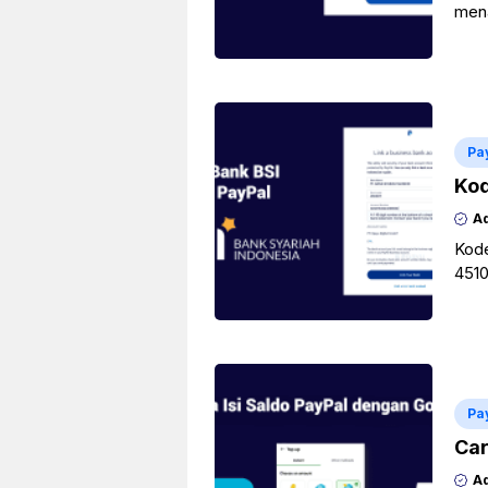
mena
Past
...
B
Pa
Kod
A
Kode
4510
meng
bank
Pa
Car
A