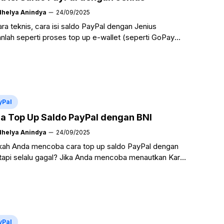
dhelya Anindya
24/09/2025
ra teknis, cara isi saldo PayPal dengan Jenius
nlah seperti proses top up e-wallet (seperti GoPay
 OVO) melalui transfer mobile banking. Cara top up ...
a Selengkapnya
yPal
a Top Up Saldo PayPal dengan BNI
dhelya Anindya
24/09/2025
ah Anda mencoba cara top up saldo PayPal dengan
tapi selalu gagal? Jika Anda mencoba menautkan Kartu
t BNI Anda, itu wajar. Perlu kami ...
Baca Selengkapnya
yPal