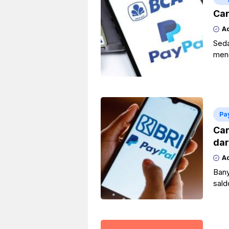
Car
A
Seda
men
temp
adal
Pa
Car
dar
A
Bany
sald
Anda
mela