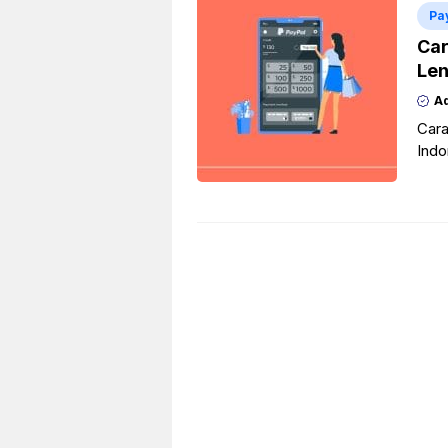
Pa
Car
Len
A
Cara
Indo
lang
lokal