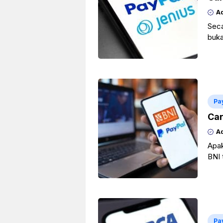
A
Seca
buka
atau
Bac
Pa
Car
A
Apak
BNI 
Debi
Pa