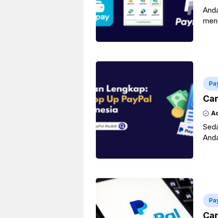
Anda
menc
iya,
Bac
Pa
Car
A
Seda
Anda
“Top
Bac
Pa
Car