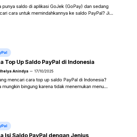
 punya saldo di aplikasi GoJek (GoPay) dan sedang
ari cara untuk memindahkannya ke saldo PayPal? Jika
 Anda mungkin sudah mencoba mencari tombol “Top ...
a Selengkapnya
yPal
a Top Up Saldo PayPal di Indonesia
dhelya Anindya
17/10/2025
ng mencari cara top up saldo PayPal di Indonesia?
 mungkin bingung karena tidak menemukan menu
 Up PayPal” di ATM atau Mobile Banking. Faktanya, ...
a Selengkapnya
yPal
a Isi Saldo PayPal dengan Jenius